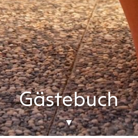
Gästebuch
▼